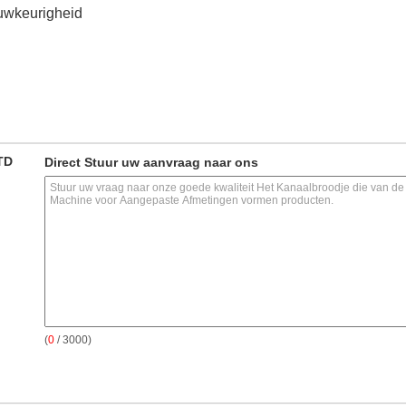
uwkeurigheid
TD
Direct Stuur uw aanvraag naar ons
(
0
/ 3000)