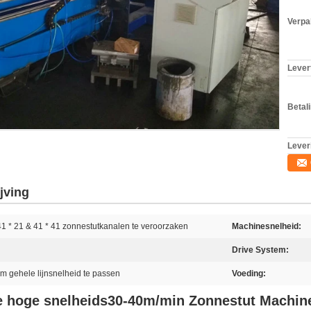
Verpa
Levert
Betal
Lever
jving
1 * 21 & 41 * 41 zonnestutkanalen te veroorzaken
Machinesnelheid:
Drive System:
m gehele lijnsnelheid te passen
Voeding:
de hoge snelheids30-40m/min Zonnestut Machin