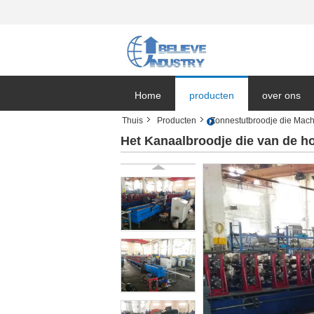
Home
producten
over ons
Thuis
Producten
Zonnestutbroodje die Mac
Bedrijfnieu
Het Kanaalbroodje die van de 