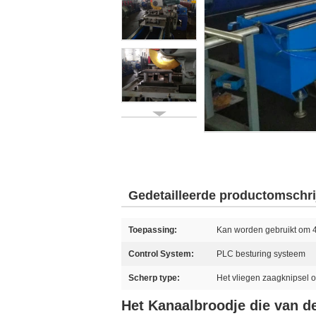
Gedetailleerde productomschri
Toepassing:
Kan worden gebruikt om 4
Control System:
PLC besturing systeem
Scherp type:
Het vliegen zaagknipsel o
Het Kanaalbroodje die van 