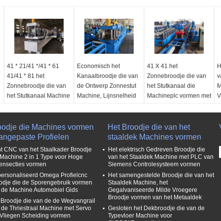
41 * 21/41 */41 * 61
Economisch het
41 X 41 het
H
41/41 * 81 het
Kanaalbroodje die van
Zonnebroodje die van
v
Zonnebroodje die van
de Ontwerp Zonnestut
het Stutkanaal die
M
het Stutkanaal Machine
Machine, Lijnsnelheid
Machineplc vormen met
V
voor
2-3m/min vormen
het Vliegen Scheiding
h
Zonnesteunregeling
wordt gecontroleerd
G
Toepassing:
Gebruikt
vormen
oodje die Machines vormen
voor het veroorzaken
Het Broodje die van het
Andere Naam:
De
A
Aangepaste Profielen
Machinetype:
Wals het
van zonnestutkanalen
staaldek Machines vormen
Steunkader Rollformer
g
vormen van machine
Control System:
PLC
van de
k
ht CNC van het Staalkader Broodje
Het elektrisch Gedreven Broodje die
koud
besturing systeem
zonnepaneelstut
s
 Machine 2 in 1 Type voor Hoge
van het Staaldek Machine met PLC van
densecties vormen
Siemens Controlesysteem vormen
Functie:
Voor het
Drive System:
Gebruik:
Gebruikt om
m
ersonaliseerd Omega Profielcnc
Het samengestelde Broodje die van het
veroorzaken van 21mm
Elektrisch
41 x41-stutkanalen te
G
odje die de Sporengebruik vormen
Staaldek Machine, het
& 41mm stutkanalen
kettingoverbrenging
veroorzaken
4
 de Machine Automobiel Gids
Gegalvaniseerde Milde Vroegere
Controlesysteem:
Ponsensysteem:
Control System:
PLC
v
Broodje vormen van het Metaaldek
 Broodje die van de de Wegvangrail
Automatisch PLC
hydraulisch
besturing systeem
C
 de Thriestraal Machine met Servo
Gesloten het Dekbroodje die van de
controlesysteem
ponsensysteem
aandrijving:
Door
c
 Vliegen Scheiding vormen
Typevloer Machine voor