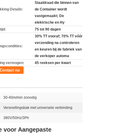
Staaldraad die binnen van
kking Details:
de Container wordt
vastgemaakt; De
elektrische en Hy
ijd:
75 tot 90 dagen
30% TT vooraf; 70% TT vóór
verzending na controleren
ingscondities:
en keuren bij de fabriek van
de verkoper automa
ing vermogen:
45 reeksen per kwart
Contact nu
30-40m/min zonodig
Versnellingsbak met universele verbinding
380V/50Hz/3Ph
e voor Aangepaste