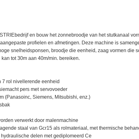
RIEbedrijf en bouw het zonnebroodje van het stutkanaal vorm
 aangepaste profielen en afmetingen. Deze machine is samenges
 hoge snelheidsponsen, broodje die eenheid, zaag vormen die sc
n kan tot 30m aan 40m/min. bereiken.
 7 rol nivellerende eenheid
siemacht pers met servovoeder
m (Panasoinc, Siemens, Mitsubishi, enz.)
gsbak
n worden verwerkt door malenmachine
dragende staal van Gcr15 als rolmateriaal, met thermische behan
 hydraulische delen met gediplomeerd Ce