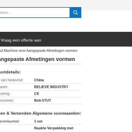
search
Vraag een offerte aan
tut Machine voor Aangepaste Afmetingen vormen
Aangepaste Afmetingen vormen
uctdetails:
 van herkomst:
China
aam:
BELIEVE INDUSTRY
icering:
CE
lnummer:
Beli-STUT
len & Verzenden Algemene voorwaarden:
estelaantal:
1 set
Naakte Verpakking met