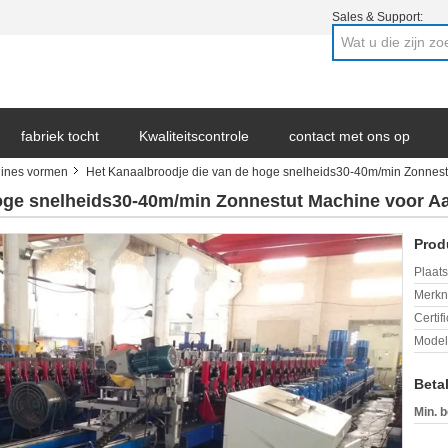
Sales & Support:
fabriek tocht
Kwaliteitscontrole
contact met ons op
hines vormen
Het Kanaalbroodje die van de hoge snelheids30-40m/min Zonnes
ws
hoge snelheids30-40m/min Zonnestut Machine voor 
Prod
Plaats
Merkn
Certif
Mode
Beta
Min. b