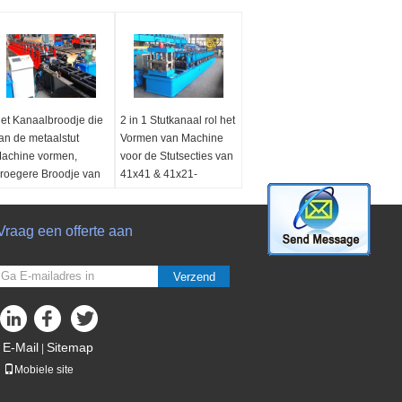
et Kanaalbroodje die
2 in 1 Stutkanaal rol het
an de metaalstut
Vormen van Machine
achine vormen,
voor de Stutsecties van
roegere Broodje van
41x41 & 41x21-
et Versnellingsbak het
Toepassing:
Gebruik
edreven Kader
om stutsecties te
ndere Naam:
Vraag een offerte aan
Het
veroorzaken
egalvaniseerde
Machineontwerp:
anaal dat van de
Tweelingrijtype
Verzend
taalstut machine
machine
aakt
Het vormen van
ebruik:
Veroorzakend
stappen:
22 stappen
1 x 41 stutkanalen
Hoofdmacht:
22kw * 2
E-Mail
Sitemap
|
oor steunregelingen
Mobiele site
ontrol System:
PLC
ontrosysteem