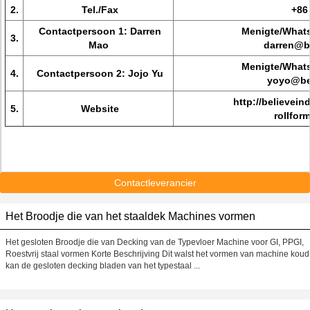
2.
Tel./Fax
+86
Contactpersoon 1: Darren
Menigte/Whats
3.
Mao
darren@b
Menigte/Whats
4.
Contactpersoon 2: Jojo Yu
yoyo@bel
http://believei
5.
Website
rollfo
Contactleverancier
Het Broodje die van het staaldek Machines vormen
Het gesloten Broodje die van Decking van de Typevloer Machine voor GI, PPGI,
Roestvrij staal vormen Korte Beschrijving Dit walst het vormen van machine koud
kan de gesloten decking bladen van het typestaal ...