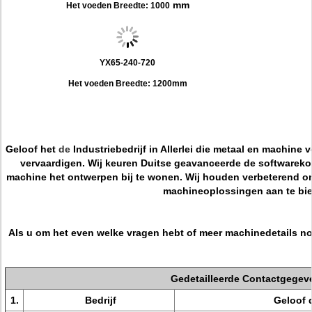
mm
Het voeden Breedte: 1000
YX65-240-720
Het voeden Breedte: 1200mm
Geloof het
de
Industriebedrijf
in Allerlei die metaal en machine 
vervaardigen. Wij keuren Duitse geavanceerde de softwareko
machine het ontwerpen bij te wonen. Wij houden verbeterend o
machineoplossingen aan te bi
Als u om het even welke vragen hebt of meer machinedetails nod
Gedetailleerde Contactgegev
1.
Bedrijf
Geloof d