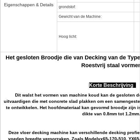
Eigenschappen & Details
grondstof:
Gewicht van de Machine:
Hoog licht:
Het gesloten Broodje die van Decking van de Type
Roestvrij staal vorme
Korte Beschrijving
Dit walst het vormen van machine koud kan de
gesloten d
uitvaardigen die met concrete slad plakken om een samengest
te ontwikkelen. Het hoofdmateriaal kan gevormd broodje zijn i
dikte van 0.8mm tot 1.2mm
Deze vloer decking machine kan verschillende decking profiel
voeden breedte veroorzaken. Zoals Modelyx65-170-510, YX65-