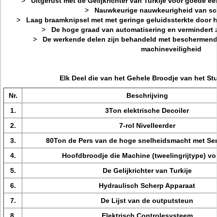
>
Uitgerust met de Gelijkrichter van Turkije voor goede e
>
Nauwkeurige nauwkeurigheid van sc
>
Laag braamknipsel met met geringe geluidssterkte door 
>
De hoge graad van automatisering en vermindert 
>
De werkende delen zijn behandeld met beschermend
machineveiligheid
Elk Deel die van het Gehele Broodje van het St
Nr.
Beschrijving
1.
3Ton elektrische Decoiler
2.
7-rol Nivelleerder
3.
80Ton de Pers van de hoge snelheidsmacht met Se
4.
Hoofdbroodje die Machine (tweelingrijtype) v
5.
De Gelijkrichter van Turkije
6.
Hydraulisch Scherp Apparaat
7.
De Lijst van de outputsteun
8.
Elektrisch Controlesysteem