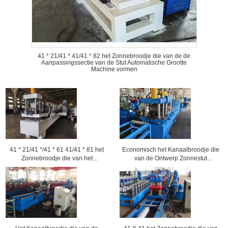
41 * 21/41 * 41/41 * 82 het Zonnebroodje die van de de
Aanpassingssectie van de Stut Automatische Grootte
Machine vormen
41 * 21/41 */41 * 61 41/41 * 81 het
Economisch het Kanaalbroodje die
Zonnebroodje die van het
van de Ontwerp Zonnestut
Stutkanaal Machine voor
Machine, Lijnsnelheid 2-3m/min
Zonnesteunregeling vormen
vormen