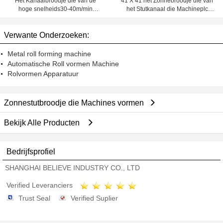
Het Kanaalbroodje die van de
41 X 41 het Zonnebroodje die van
hoge snelheids30-40m/min
het Stutkanaal die Machineplc
Zonnestut Machine voor
vormen met het Vliegen Scheiding
Aangepaste Afmetingen vormen
wordt gecontroleerd
Verwante Onderzoeken:
Metal roll forming machine
Automatische Roll vormen Machine
Rolvormen Apparatuur
Zonnestutbroodje die Machines vormen
Bekijk Alle Producten
Bedrijfsprofiel
SHANGHAI BELIEVE INDUSTRY CO., LTD
Verified Leveranciers
Trust Seal
Verified Suplier