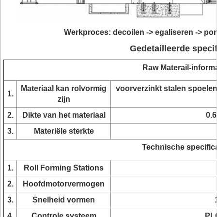
Werkproces: decoilen -> egaliseren -> pon
Gedetailleerde specif
Raw Materail-informa
Materiaal kan rolvormig
voorverzinkt stalen spoelen 
1.
zijn
2.
Dikte van het materiaal
0.
3.
Materiële sterkte
Technische specifica
1.
Roll Forming Stations
2.
Hoofdmotorvermogen
3.
Snelheid vormen
4.
Controle systeem
PL