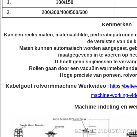
1.
100/150
2.
200/300/400/500/600
Kenmerken
Kan een reeks maten, materiaaldikte, perforatiepatrone
de vereisten van de k
Maten kunnen automatisch worden aangepast, gebr
maatgegevens in te voeren op he
U hoeft geen snijmessen te vervang
Rollen gaan door een vacuüm warmtebehandeli
Hoge precisie van ponsen, rolvo
Kabelgoot rolvormmachine Werkvideo
https://beli
:
machine-working-vid
Machine-indeling en we