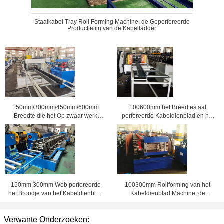
Staalkabel Tray Roll Forming Machine, de Geperforeerde
Productielijn van de Kabelladder
150mm/300mm/450mm/600mm
100600mm het Breedtestaal
Breedte die het Op zwaar werk
perforeerde Kabeldienblad en het
berekende Elektrische Broodje
Broodje van het Kabelkanaal
telegraferen die van de
Vormt Machine
Kabelladder Machine vormen
150mm 300mm Web perforeerde
100300mm Rollforming van het
het Broodje van het Kabeldienblad
Kabeldienblad Machine, de
pre Vormt Machine met -
Geperforeerde Productielijn van
Gesneden Apparaat
het Kabeldienblad
Verwante Onderzoeken: