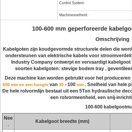
Control System:
Machinesnelheid:
100-600 mm geperforeerde kabelgo
Omschrijving
Kabelgoten zijn koudgevormde structurele delen die worde
ondersteunen van elektrische kabels voor stroomverdeli
Industry Company ontwerpt en vervaardigt kabelgoot
soorten kabelgoten:
stevige bodem tray
,
geventilee
Deze machine kan worden gebruikt voor het produceren
van
- 100
.
Snelheid van hele p
600 mm en een hoogte
35
mm
De hele rolvormlijn bestaat uit een 5Ton hydraulische deco
een rolvormeenheid, een snij-inrichti
100-600 kabelgootm
Nee
Kabelgoot breedte (mm)
.