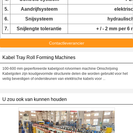
5.
Aandrijfsysteem
elektris
6.
Snijsysteem
hydraulisc
7.
Snijlengte tolerantie
+ / - 2 mm per 6 
Contactleverancier
Kabel Tray Roll Forming Machines
100-600 mm geperforeerde kabelgoot rolvormen machine Omschrijving
Kabelgoten zijn koudgevormde structurele delen die worden gebruikt voor het
veilig bevestigen of ondersteunen van elektrische kabels voor ...
U zou ook van kunnen houden