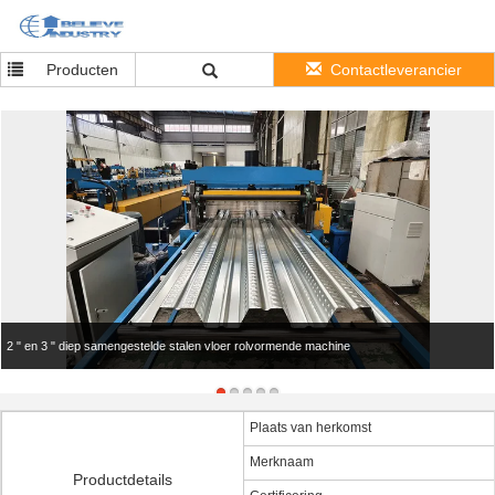
Producten
Contactleverancier
2 " en 3 " diep samengestelde stalen vloer rolvormende machine
Plaats van herkomst
Merknaam
Productdetails