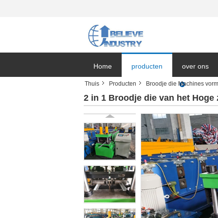
Home
producten
over ons
Thuis
Producten
Broodje die Machines vorm
Bedrijfnieu
2 in 1 Broodje die van het Hog