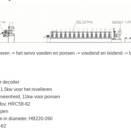
leren -> het servo voeden en ponsen -> voedend en leidend -> b
r decoiler
 1.5kw voor het nivelleren
eneenheid, 11kw voor ponsen
2Mov, HRC58-62
ppen
mm in diameter, HB220-260
-62