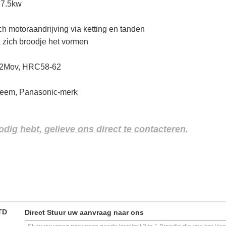
 7.5kw
sch motoraandrijving via ketting en tanden
a zich broodje het vormen
r12Mov, HRC58-62
steem, Panasonic-merk
dig hebt, gelieve ons direct te contacteren.
TD
Direct Stuur uw aanvraag naar ons