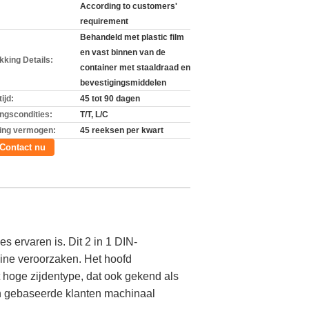
According to customers'
requirement
Behandeld met plastic film
en vast binnen van de
kking Details:
container met staaldraad en
bevestigingsmiddelen
ijd:
45 tot 90 dagen
ingscondities:
T/T, L/C
ing vermogen:
45 reeksen per kwart
Contact nu
ervaren is. Dit 2 in 1 DIN-
ine veroorzaken. Het hoofd
 hoge zijdentype, dat ook gekend als
en gebaseerde klanten machinaal