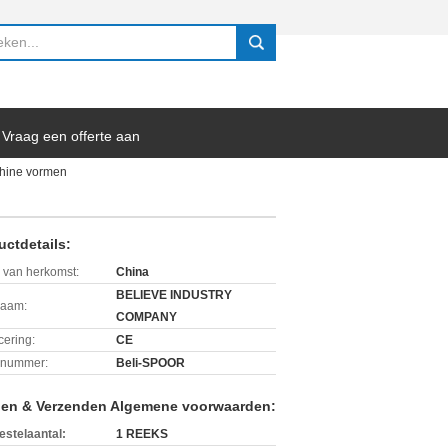
search
Vraag een offerte aan
chine vormen
uctdetails:
 van herkomst:
China
BELIEVE INDUSTRY
aam:
COMPANY
icering:
CE
lnummer:
Beli-SPOOR
len & Verzenden Algemene voorwaarden:
estelaantal:
1 REEKS