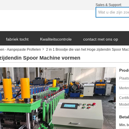
Sales & Support:
fabriek tocht
Kwaliteitscontrole
contact met ons op
en - Aangepaste Profielen
2 in 1 Broodje die van het Hoge zijdendin Spoor Ma
ws
e zijdendin Spoor Machine vormen
Prod
Plaats
Merkn
Certif
Mode
Beta
Min. b