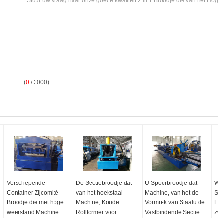
(
0
/ 3000)
Verschepende
De Sectiebroodje dat
U Spoorbroodje dat
W
Container Zijcomité
van het hoekstaal
Machine, van het de
S
Broodje die met hoge
Machine, Koude
Vormrek van Staalu de
E
weerstand Machine
Rollformer voor
Vastbindende Sectie
z