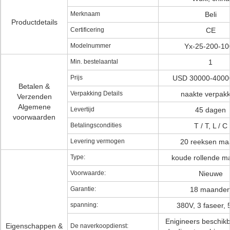
Merknaam
Beli
Productdetails
Certificering
CE
Modelnummer
Yx-25-200-10
Min. bestelaantal
1
Prijs
USD 30000-40000
Betalen &
Verpakking Details
naakte verpakk
Verzenden
Algemene
Levertijd
45 dagen
voorwaarden
Betalingscondities
T / T, L / C
Levering vermogen
20 reeksen ma
Type:
koude rollende m
Voorwaarde:
Nieuwe
Garantie:
18 maande
spanning:
380V, 3 faseer,
Enigineers beschik
Eigenschappen &
De naverkoopdienst: