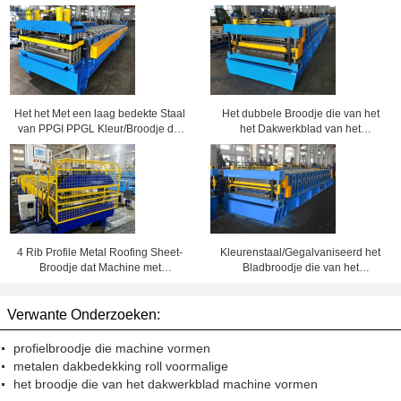
Het het Met een laag bedekte Staal
Het dubbele Broodje die van het
van PPGI PPGL Kleur/Broodje die
het Dakwerkblad van het
van de Metaaltegel Machine
Laagmetaal Machine voor
vormen
Golfbladen en 6 Rib Profile Sheets
vormen
4 Rib Profile Metal Roofing Sheet-
Kleurenstaal/Gegalvaniseerd het
Broodje dat Machine met
Bladbroodje die van het
Elektrische Scheerbeurt vormt
Staaldakwerk Machine met Dubbel
Laagontwerp vormen
Verwante Onderzoeken:
profielbroodje die machine vormen
metalen dakbedekking roll voormalige
het broodje die van het dakwerkblad machine vormen