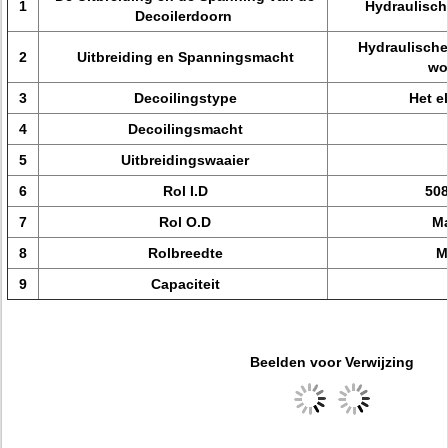
1
Hydraulisch
Decoilerdoorn
Hydraulische
2
Uitbreiding en Spanningsmacht
wo
3
Decoilingstype
Het e
4
Decoilingsmacht
5
Uitbreidingswaaier
6
Rol I.D
508
7
Rol O.D
M
8
Rolbreedte
M
9
Capaciteit
Beelden voor Verwijzing