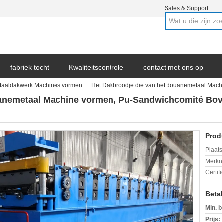
Sales & Support:
fabriek tocht
Kwaliteitscontrole
contact met ons op
metaaldakwerk Machines vormen
Het Dakbroodje die van het douanemetaal Mach
ws
uanemetaal Machine vormen, Pu-Sandwichcomité Bov
Prod
Plaats
Merkn
Certif
Beta
Min. b
Prijs: