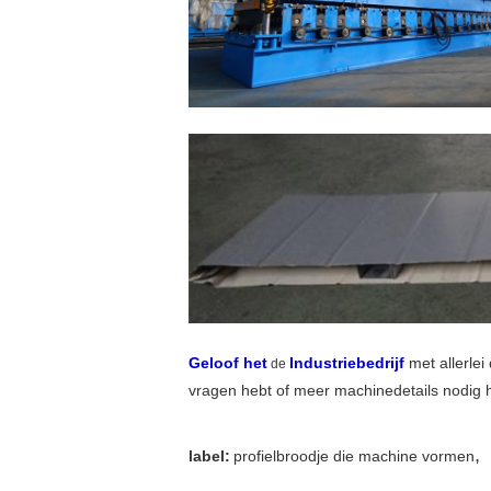
Geloof het
Industriebedrijf
met allerle
de
vragen hebt of meer machinedetails nodig h
,
label:
profielbroodje die machine vormen