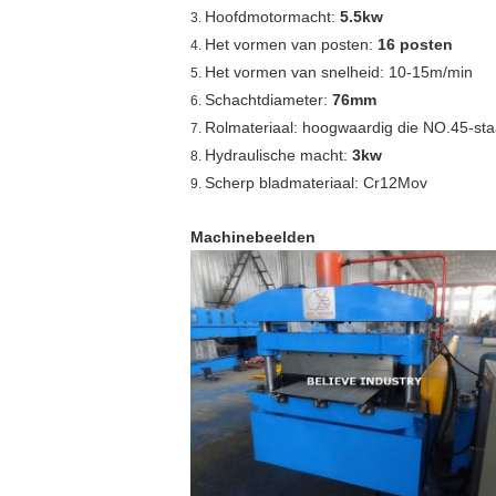
Hoofdmotormacht:
5.5kw
3.
Het vormen van posten:
16 posten
4.
Het vormen van snelheid: 10-15m/min
5.
Schachtdiameter:
76mm
6.
Rolmateriaal: hoogwaardig die NO.45-st
7.
Hydraulische macht:
3kw
8.
Scherp bladmateriaal: Cr12Mov
9.
Machinebeelden