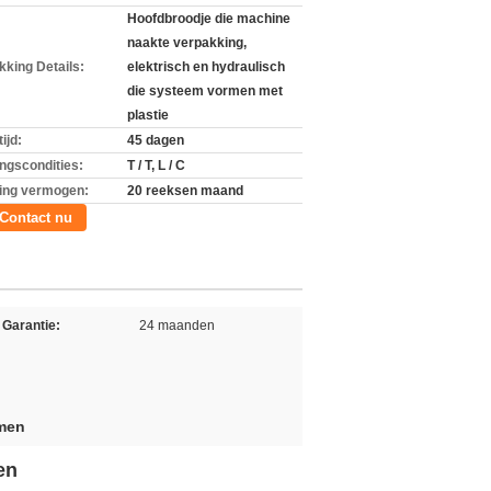
Hoofdbroodje die machine
naakte verpakking,
kking Details:
elektrisch en hydraulisch
die systeem vormen met
plastie
ijd:
45 dagen
ingscondities:
T / T, L / C
ing vermogen:
20 reeksen maand
Contact nu
Garantie:
24 maanden
rmen
en