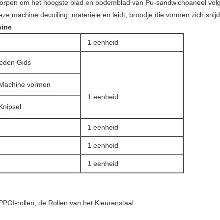
orpen om het hoogste blad en bodemblad van Pu-sandwichpaneel volgens
e machine decoiling, materiële en leidt, broodje die vormen zich snij
hine
1 eenheid
oeden Gids
e Machine vormen
1 eenheid
Knipsel
1 eenheid
1 eenheid
1 eenheid
PPGI-rollen, de Rollen van het Kleurenstaal