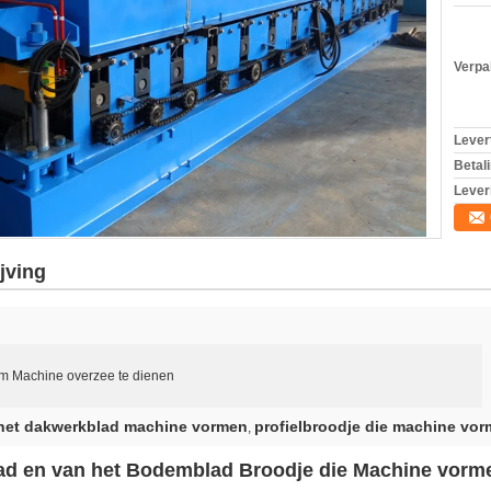
Verpa
Levert
Betal
Lever
jving
om Machine overzee te dienen
 het dakwerkblad machine vormen
profielbroodje die machine vo
,
d en van het Bodemblad Broodje die Machine vorm