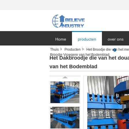
Home
producten
over ons
Thuis
Producten
Het Broodje die van het 
Broodje Vroegere van het Bodemblad
Bedrijfnieu
Het Dakbroodje die van het do
van het Bodemblad