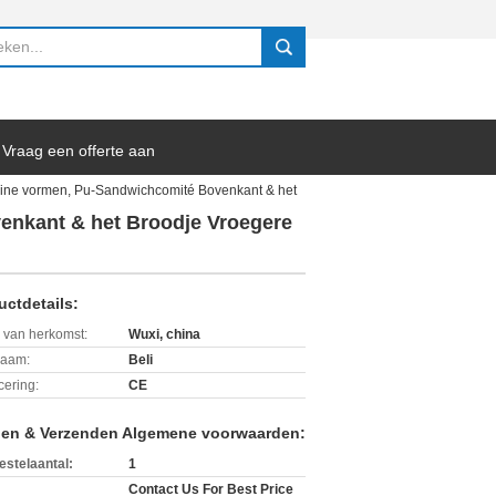
search
Vraag een offerte aan
ine vormen, Pu-Sandwichcomité Bovenkant & het
enkant & het Broodje Vroegere
uctdetails:
 van herkomst:
Wuxi, china
aam:
Beli
icering:
CE
len & Verzenden Algemene voorwaarden:
estelaantal:
1
Contact Us For Best Price