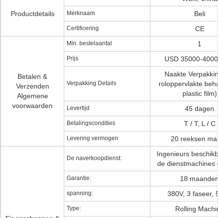
Productdetails
Merknaam
Beli
Certificering
CE
Min. bestelaantal
1
Prijs
USD 35000-40000
Naakte Verpakkin
Betalen &
Verpakking Details
roloppervlakte beh
Verzenden
plastic film)
Algemene
voorwaarden
Levertijd
45 dagen
Betalingscondities
T / T, L / C
Levering vermogen
20 reeksen ma
Ingenieurs beschik
De naverkoopdienst:
de dienstmachines
Garantie:
18 maande
spanning:
380V, 3 faseer,
Type:
Rolling Machi