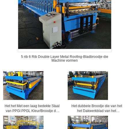
5 rib 6 Rib Double Layer Metal Roofing-Bladbroodje die
Machine vormen
Het het Met een laag bedekte Staal
Het dubbele Broodje die van het
van PPGI PPGL Kleur/Broodje die
het Dakwerkblad van het
van de Metaaltegel Machine
Laagmetaal Machine voor
vormen
Golfbladen en 6 Rib Profile Sheets
vormen